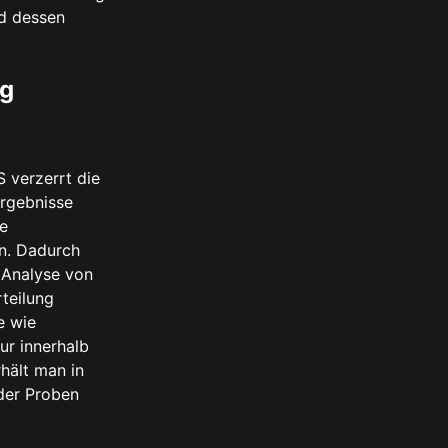
nd dessen
ng
 verzerrt die
rgebnisse
ie
en. Dadurch
e Analyse von
rteilung
e wie
r innerhalb
hält man in
der Proben