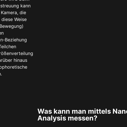
tstreuung kann
 Kamera, die
 diese Weise
e Bewegung)
en
in-Beziehung
eilchen
rößenverteilung
rüber hinaus
rophoretische
.
Was kann man mittels Nano
Analysis messen?