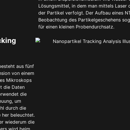
Lösungsmittel, in dem man mittels Laser
der Partikel verfolgt. Der Aufbau eines N
Beobachtung des Partikelgeschehens soga
für einen kleinen Probendurchsatz.
cking
esteht aus fünf
ension von einem
ines Mikroskops
t die Daten
erwendet die
euung, um
ahl durch die
e her beleuchtet.
der wiederum die
sers wird beim