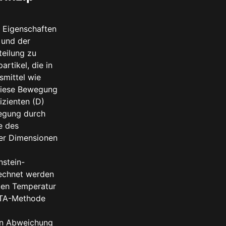
 Eigenschaften
 und der
teilung zu
tikel, die in
smittel wie
 Diese Bewegung
izienten (D)
egung durch
e des
der Dimensionen
nstein-
rechnet werden
mten Temperatur
 NTA-Methode
en Abweichung