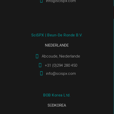
info@scispx.com
SciSPX | Beun-De Ronde B.V.
NIEDERLANDE
Abcoude, Niederlande
+31 (0)294 280 450
info@scispx.com
BOB Korea Ltd.
SÜDKOREA