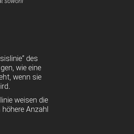
at sowohl
islinie” des
gen, wie eine
eht, wenn sie
rd.
inie weisen die
h höhere Anzahl