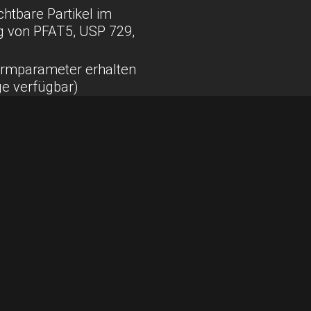
chtbare Partikel im
ng von PFAT5, USP 729,
Formparameter erhalten
ge verfügbar)