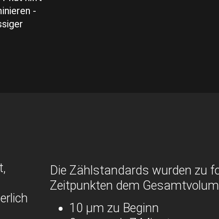
inieren -
ssiger
t,
Die Zählstandards wurden zu f
Zeitpunkten dem Gesamtvolume
erlich
10 µm zu Beginn