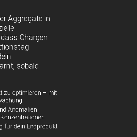
er Aggregate in
ielle
, dass Chargen
ktionstag
dein
arnt, sobald
t zu optimieren – mit
rwachung
und Anomalien
n Konzentrationen
ng für dein Endprodukt