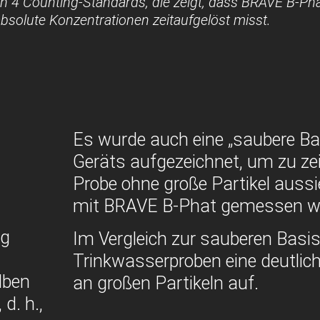
n 4 Counting-Standards, die zeigt, dass BRAVE B-Ph
absolute Konzentrationen zeitaufgelöst misst.
Es wurde auch eine „saubere Bas
Geräts aufgezeichnet, um zu zei
Probe ohne große Partikel aussi
mit BRAVE B-Phat gemessen wi
ng
Im Vergleich zur sauberen Basisl
Trinkwasserproben eine deutlic
lben
an großen Partikeln auf.
d. h.,