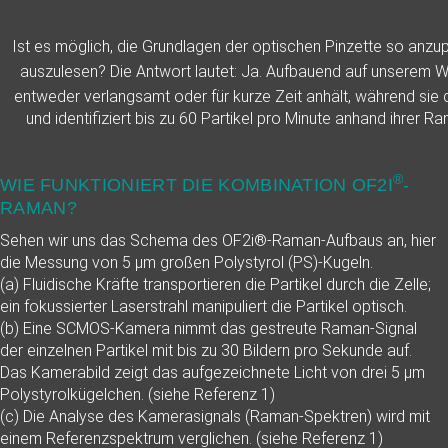
Ist es möglich, die Grundlagen der optischen Pinzette so anzu
auszulesen? Die Antwort lautet: Ja. Aufbauend auf unserem Wi
entweder verlangsamt oder für kurze Zeit anhält, während sie 
und identifiziert bis zu 60 Partikel pro Minute anhand ihre
®
WIE FUNKTIONIERT DIE KOMBINATION OF2I
-
RAMAN?
Sehen wir uns das Schema des OF2i®-Raman-Aufbaus an, hier
die Messung von 5 µm großen Polystyrol (PS)-Kugeln.
(a) Fluidische Kräfte transportieren die Partikel durch die Zelle;
ein fokussierter Laserstrahl manipuliert die Partikel optisch.
(b) Eine SCMOS-Kamera nimmt das gestreute Raman-Signal
der einzelnen Partikel mit bis zu 30 Bildern pro Sekunde auf.
Das Kamerabild zeigt das aufgezeichnete Licht von drei 5 µm
Polystyrolkügelchen. (siehe Referenz 1)
(c) Die Analyse des Kamerasignals (Raman-Spektren) wird mit
einem Referenzspektrum verglichen. (siehe Referenz 1)