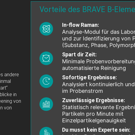
Vorteile des BRAVE B-Eleme
In-flow Raman:
Analyse-Modul für das Lab
g
und zur Identifizierung von P
(Substanz, Phase, Polymorp
Spart dir Zeit:
Minimale Probenvorbereitun
automatisierte Reinigung
es andere
Sofortige Ergebnisse:
inmal
Analysiert kontinuierlich und
art“
im Probenstrom
licke in
Zuverlässige Ergebnisse:
eening von
Statistisch relevante Ergebni
en von
Partikeln pro Minute mit
Einzelpartikelgenauigkeit
Du musst kein Experte sein: