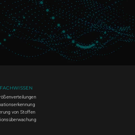
 FACHWISSEN
größenverteilungen
nationserkennung
ierung von Stoffen
tionsüberwachung