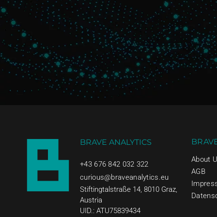
BRAVE
BRAVE ANALYTICS
About 
+43 676 842 032 322
AGB
curious@braveanalytics.eu
Impres
Stiftingtalstraße 14, 8010 Graz,
Datens
Austria
UID.: ATU75839434