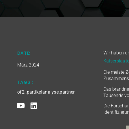
DATE:
Wir haben un
Kaiserslaut
März 2024
Die meiste Z
Zusammenset
TAGS :
Das brandne
of2i
,
partikelanalyse
,
partner
Tausende vo
Die Forschun
Identifizie