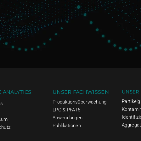
UNSER
 ANALYTICS
UNSER FACHWISSEN
Partikel
Produktionsüberwachung
Us
Kontami
LPC & PFAT5
Identifiz
Anwendungen
sum
Aggrega
Publikationen
chutz