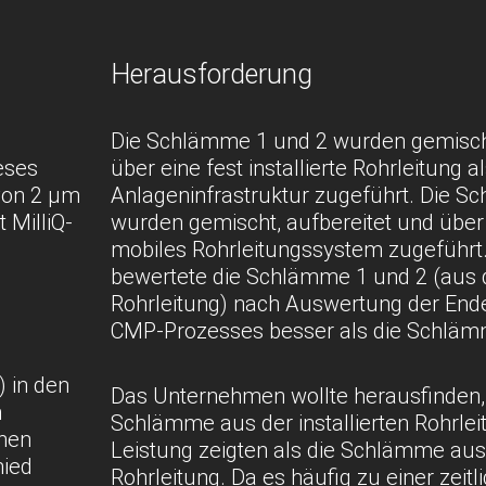
Herausforderung
Die Schlämme 1 und 2 wurden gemischt
eses
über eine fest installierte Rohrleitung al
 von 2 μm
Anlageninfrastruktur zugeführt. Die S
 MilliQ-
wurden gemischt, aufbereitet und über 
mobiles Rohrleitungssystem zugeführt.
bewertete die Schlämme 1 und 2 (aus de
Rohrleitung) nach Auswertung der End
CMP-Prozesses besser als die Schläm
 in den
Das Unternehmen wollte herausfinden
n
Schlämme aus der installierten Rohrlei
lnen
Leistung zeigten als die Schlämme aus
hied
Rohrleitung. Da es häufig zu einer zeit