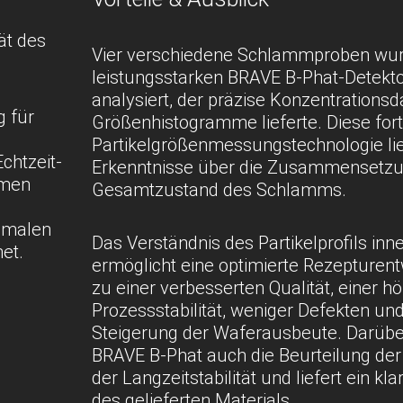
ät des
Vier verschiedene Schlammproben wu
leistungsstarken BRAVE B-Phat-Detektor
analysiert, der präzise Konzentrationsda
 für
Größenhistogramme lieferte. Diese forts
Partikelgrößenmessungstechnologie lie
Echtzeit-
Erkenntnisse über die Zusammensetz
mmen
Gesamtzustand des Schlamms.
imalen
Das Verständnis des Partikelprofils inne
et.
ermöglicht eine optimierte Rezepturent
zu einer verbesserten Qualität, einer h
Prozessstabilität, weniger Defekten und
Steigerung der Waferausbeute. Darübe
BRAVE B-Phat auch die Beurteilung der
der Langzeitstabilität und liefert ein kla
des gelieferten Materials.