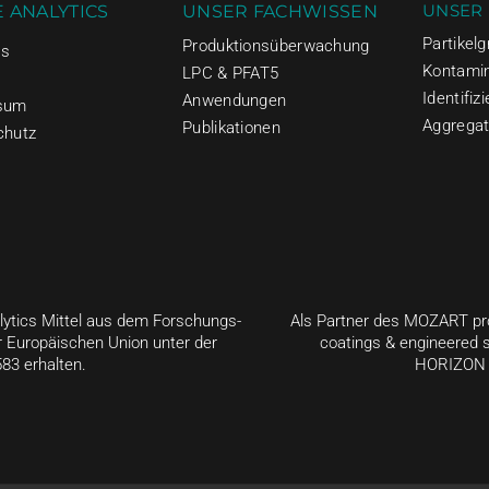
UNSER
 ANALYTICS
UNSER FACHWISSEN
Partikel
Produktionsüberwachung
Us
Kontami
LPC & PFAT5
Identifiz
Anwendungen
sum
Aggrega
Publikationen
chutz
ytics Mittel aus dem Forschungs-
Als Partner des MOZART pro
Europäischen Union unter der
coatings & engineered 
83 erhalten.
HORIZON 2