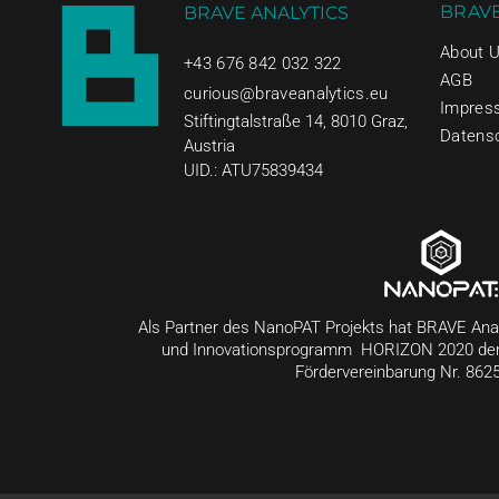
BRAVE
BRAVE ANALYTICS
About 
+43 676 842 032 322
AGB
curious@braveanalytics.eu
Impres
Stiftingtalstraße 14, 8010 Graz,
Datens
Austria
UID.: ATU75839434
Als Partner des NanoPAT Projekts hat BRAVE Anal
und Innovationsprogramm HORIZON 2020 der 
Fördervereinbarung Nr. 8625