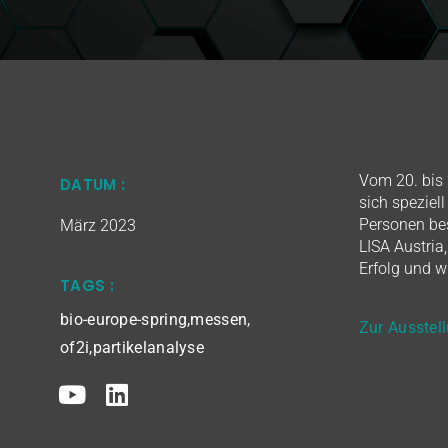
Vom 20. bis 
DATUM :
sich speziel
Personen bes
März 2023
LISA Austria
Erfolg und w
TAGS :
bio-europe-spring
,
messen
,
Zur Ausstel
of2i
,
partikelanalyse